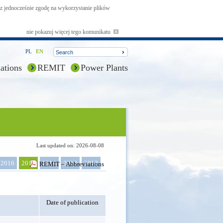
asz jednocześnie zgodę na wykorzystanie plików
nie pokazuj więcej tego komunikatu
PL
EN
ations
REMIT
Power Plants
Last updated on: 2026-08-08
2016
2015
2014
2013
2012
REMIT – Abbreviations
Date of publication