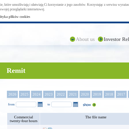
ie, które umożliwiają i ułatwiają Ci korzystanie z jego zasobów. Korzystając z serwisu wyraż
swojej przeglądarki internetowej.
lityka plików cookies
About us
Investor Rel
Remit
2026
2025
2024
2023
2022
2021
2020
2019
2018
2017
from
to
Commercial
The file name
twenty-four hours