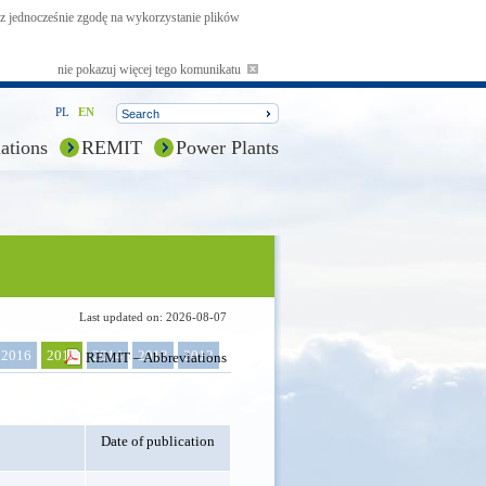
asz jednocześnie zgodę na wykorzystanie plików
nie pokazuj więcej tego komunikatu
PL
EN
ations
REMIT
Power Plants
Last updated on: 2026-08-07
2016
2015
2014
2013
2012
REMIT – Abbreviations
Date of publication