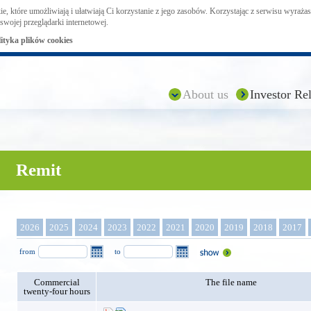
ie, które umożliwiają i ułatwiają Ci korzystanie z jego zasobów. Korzystając z serwisu wyraż
swojej przeglądarki internetowej.
lityka plików cookies
About us
Investor Rel
Remit
2026
2025
2024
2023
2022
2021
2020
2019
2018
2017
from
to
Commercial
The file name
twenty-four hours