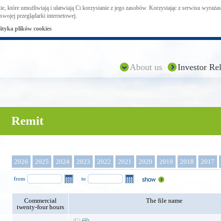
ie, które umożliwiają i ułatwiają Ci korzystanie z jego zasobów. Korzystając z serwisu wyraż
swojej przeglądarki internetowej.
lityka plików cookies
About us
Investor Rel
Remit
2026
2025
2024
2023
2022
2021
2020
2019
2018
2017
from
to
Commercial
The file name
twenty-four hours