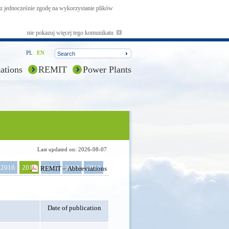
asz jednocześnie zgodę na wykorzystanie plików
nie pokazuj więcej tego komunikatu
PL
EN
ations
REMIT
Power Plants
Last updated on: 2026-08-07
2016
2015
2014
2013
2012
REMIT – Abbreviations
Date of publication