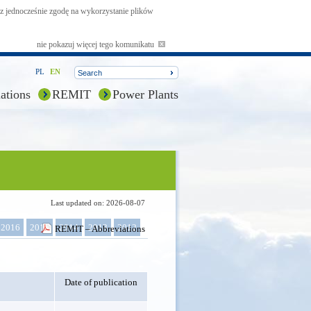
asz jednocześnie zgodę na wykorzystanie plików
nie pokazuj więcej tego komunikatu
PL
EN
ations
REMIT
Power Plants
Last updated on: 2026-08-07
2016
2015
2014
2013
2012
REMIT – Abbreviations
Date of publication