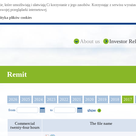
ie, które umożliwiają i ułatwiają Ci korzystanie z jego zasobów. Korzystając z serwisu wyraż
swojej przeglądarki internetowej.
lityka plików cookies
About us
Investor Rel
Remit
2026
2025
2024
2023
2022
2021
2020
2019
2018
2017
from
to
Commercial
The file name
twenty-four hours