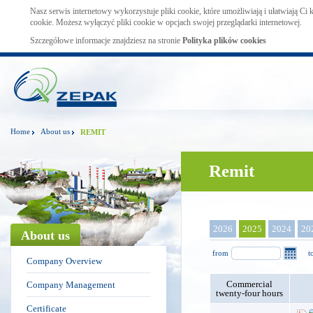
Nasz serwis internetowy wykorzystuje pliki cookie, które umożliwiają i ułatwiają Ci
cookie. Możesz wyłączyć pliki cookie w opcjach swojej przeglądarki internetowej.
Szczegółowe informacje znajdziesz na stronie
Polityka plików cookies
Home
About us
REMIT
Remit
2026
2025
2024
20
About us
from
t
Company Overview
Commercial
Company Management
twenty-four hours
Certificate