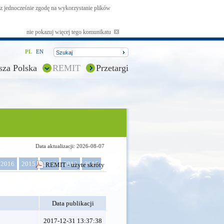
asz jednocześnie zgodę na wykorzystanie plików
nie pokazuj więcej tego komunikatu
PL
EN
sza Polska
REMIT
Przetargi
Data aktualizacji: 2026-08-07
2016
2015
2014
2013
2012
REMIT - użyte skróty
Data publikacji
2017-12-31 13:37:38