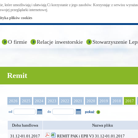
ie, które umożliwiają i ułatwiają Ci korzystanie z jego zasobów. Korzystając z serwisu wyraż
swojej przeglądarki internetowej.
lityka plików cookies
O firmie
Relacje inwestorskie
Stowarzyszenie Lep
Remit
2026
2025
2024
2023
2022
2021
2020
2019
2018
2017
od
do
Doba handlowa
Nazwa pliku
31.12-01.01.2017
REMIT PAK i EPII V3 31.12-01.01.2017