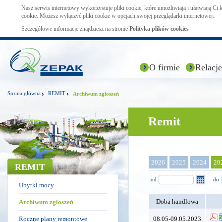
Nasz serwis internetowy wykorzystuje pliki cookie, które umożliwiają i ułatwiają Ci
cookie. Możesz wyłączyć pliki cookie w opcjach swojej przeglądarki internetowej.
Szczegółowe informacje znajdziesz na stronie
Polityka plików cookies
O firmie
Relacje
Strona główna
REMIT
Archiwum zgłoszeń
Remit
2026
2025
2024
20
REMIT
od
do
Ubytki mocy
Doba handlowa
Archiwum zgłoszeń
Roczne plany remontowe
08.05-09.05.2023