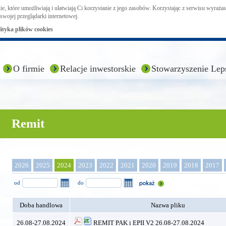
ie, które umożliwiają i ułatwiają Ci korzystanie z jego zasobów. Korzystając z serwisu wyraż
swojej przeglądarki internetowej.
lityka plików cookies
O firmie
Relacje inwestorskie
Stowarzyszenie Lep
Remit
2026
2025
2024
2023
2022
2021
2020
2019
2018
2017
od
do
Doba handlowa
Nazwa pliku
26.08-27.08.2024
REMIT PAK i EPII V2 26.08-27.08.2024