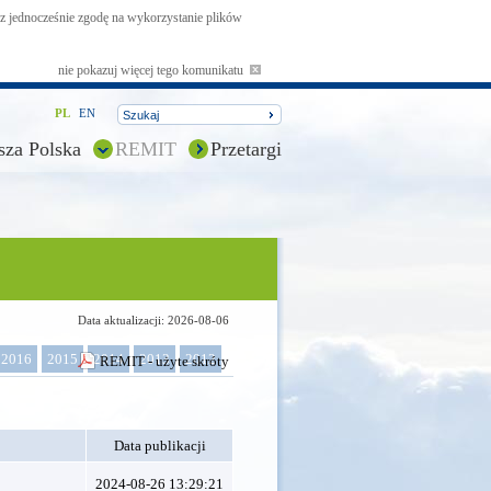
asz jednocześnie zgodę na wykorzystanie plików
nie pokazuj więcej tego komunikatu
PL
EN
sza Polska
REMIT
Przetargi
Data aktualizacji: 2026-08-06
2016
2015
2014
2013
2012
REMIT - użyte skróty
Data publikacji
2024-08-26 13:29:21