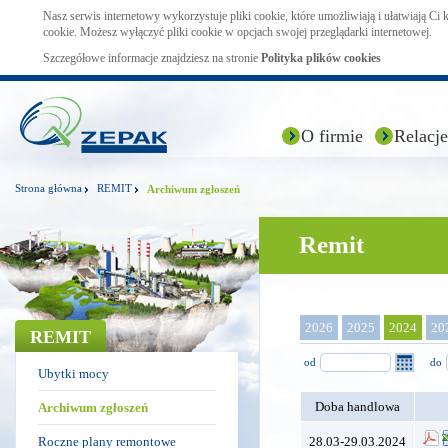
Nasz serwis internetowy wykorzystuje pliki cookie, które umożliwiają i ułatwiają Ci
cookie. Możesz wyłączyć pliki cookie w opcjach swojej przeglądarki internetowej.
Szczegółowe informacje znajdziesz na stronie
Polityka plików cookies
O firmie
Relacje
Strona główna
REMIT
Archiwum zgłoszeń
Remit
2026
2025
2024
20
REMIT
od
do
Ubytki mocy
Doba handlowa
Archiwum zgłoszeń
Roczne plany remontowe
28.03-29.03.2024