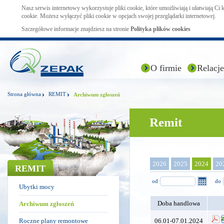
Nasz serwis internetowy wykorzystuje pliki cookie, które umożliwiają i ułatwiają Ci
cookie. Możesz wyłączyć pliki cookie w opcjach swojej przeglądarki internetowej.
Szczegółowe informacje znajdziesz na stronie
Polityka plików cookies
O firmie
Relacje
Strona główna
REMIT
Archiwum zgłoszeń
Remit
2026
2025
2024
20
REMIT
od
do
Ubytki mocy
Doba handlowa
Archiwum zgłoszeń
Roczne plany remontowe
06.01-07.01.2024