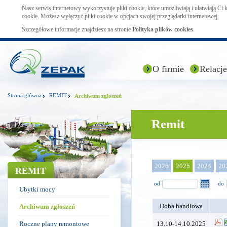
Nasz serwis internetowy wykorzystuje pliki cookie, które umożliwiają i ułatwiają Ci
cookie. Możesz wyłączyć pliki cookie w opcjach swojej przeglądarki internetowej.
Szczegółowe informacje znajdziesz na stronie
Polityka plików cookies
O firmie
Relacje
Strona główna
REMIT
Archiwum zgłoszeń
Remit
2026
2025
2024
20
REMIT
od
do
Ubytki mocy
Doba handlowa
Archiwum zgłoszeń
Roczne plany remontowe
13.10-14.10.2025