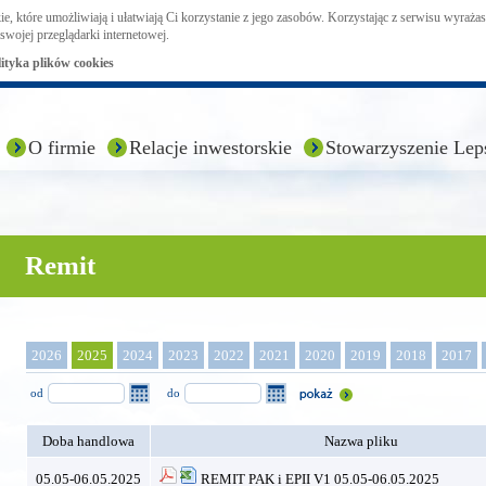
ie, które umożliwiają i ułatwiają Ci korzystanie z jego zasobów. Korzystając z serwisu wyraż
swojej przeglądarki internetowej.
lityka plików cookies
O firmie
Relacje inwestorskie
Stowarzyszenie Lep
Remit
2026
2025
2024
2023
2022
2021
2020
2019
2018
2017
od
do
Doba handlowa
Nazwa pliku
05.05-06.05.2025
REMIT PAK i EPII V1 05.05-06.05.2025