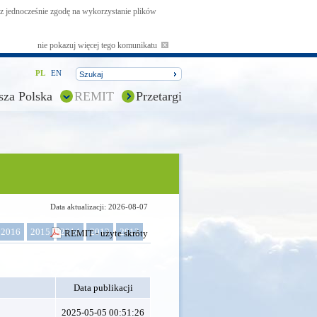
asz jednocześnie zgodę na wykorzystanie plików
nie pokazuj więcej tego komunikatu
PL
EN
sza Polska
REMIT
Przetargi
Data aktualizacji: 2026-08-07
2016
2015
2014
2013
2012
REMIT - użyte skróty
Data publikacji
2025-05-05 00:51:26