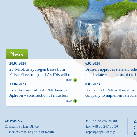
News
20.03.2024
6.02.2024
26 NesoBus hydrogen buses from
Brussels approves state aid sc
Polsat Plus Group and ZE PAK will run
to alleviate social costs of the 
in Chelm
industry and coal power plants
more
13.04.2023
8.03.2023
Establishment of PGE PAK Energia
PGE and ZE PAK will establish
Jądrowa – construction of a nuclear
company to implement a nucle
power plant in Konin/Pątnów in the
power plant construction proje
more
Greater Poland region
Z
ZE PAK SA
tel. +48 63 247 30 00
Company’s Head Office
fax. +48 63 247 30 30
G
ul. Kazimierska 45 | 62-510 Konin
zepak@zepak.com.pl
K