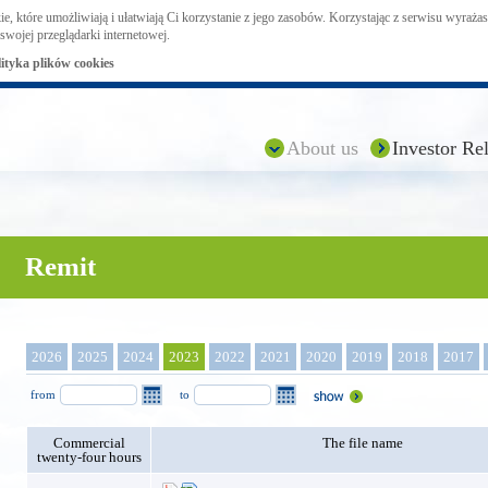
ie, które umożliwiają i ułatwiają Ci korzystanie z jego zasobów. Korzystając z serwisu wyraż
swojej przeglądarki internetowej.
lityka plików cookies
About us
Investor Rel
Remit
2026
2025
2024
2023
2022
2021
2020
2019
2018
2017
from
to
Commercial
The file name
twenty-four hours