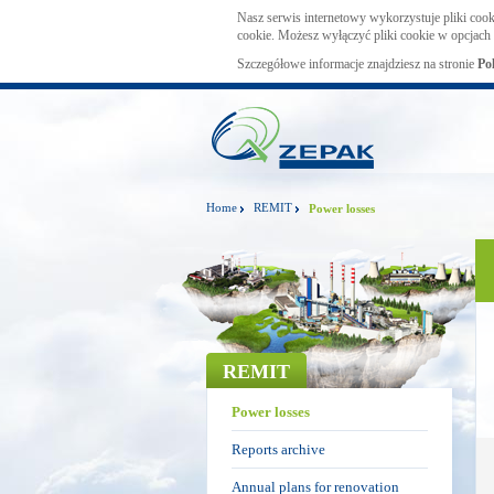
Nasz serwis internetowy wykorzystuje pliki cook
cookie. Możesz wyłączyć pliki cookie w opcjach 
Szczegółowe informacje znajdziesz na stronie
Po
Home
REMIT
Power losses
REMIT
Power losses
Reports archive
Annual plans for renovation