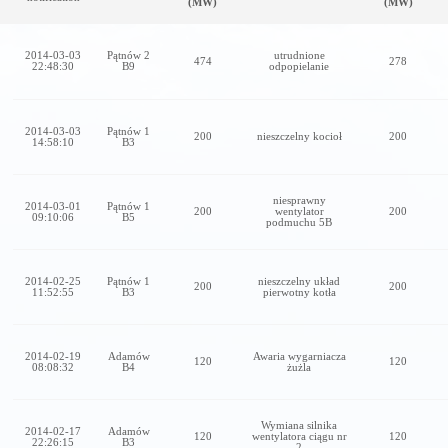
(MW)
(MW)
2014-03-03
Pątnów 2
utrudnione
474
278
22:48:30
B9
odpopielanie
2014-03-03
Pątnów 1
200
nieszczelny kocioł
200
14:58:10
B3
niesprawny
2014-03-01
Pątnów 1
200
wentylator
200
09:10:06
B5
podmuchu 5B
2014-02-25
Pątnów 1
nieszczelny układ
200
200
11:52:55
B3
pierwotny kotła
2014-02-19
Adamów
Awaria wygarniacza
120
120
08:08:32
B4
żużla
Wymiana silnika
2014-02-17
Adamów
120
wentylatora ciągu nr
120
22:26:15
B3
2