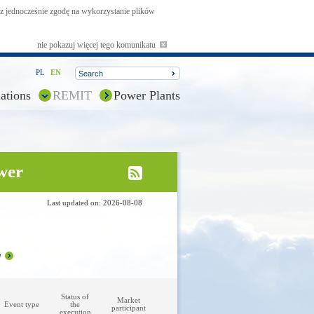
asz jednocześnie zgodę na wykorzystanie plików
nie pokazuj więcej tego komunikatu
PL
EN
ations
REMIT
Power Plants
wer
Last updated on: 2026-08-08
Status of
Market
Event type
the
participant
execution