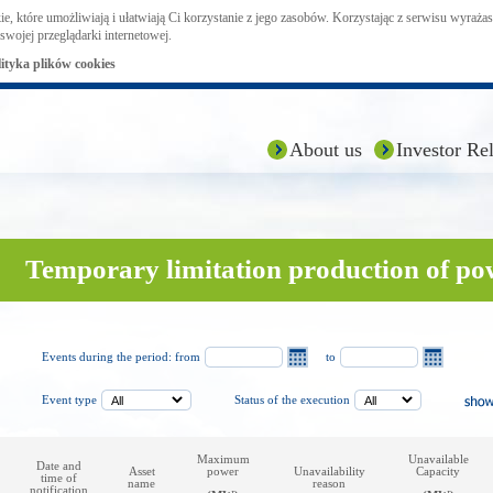
ie, które umożliwiają i ułatwiają Ci korzystanie z jego zasobów. Korzystając z serwisu wyraż
swojej przeglądarki internetowej.
lityka plików cookies
About us
Investor Rel
Temporary limitation production of po
Events during the period: from
to
Event type
Status of the execution
Maximum
Unavailable
Date and
Asset
power
Unavailability
Capacity
time of
name
reason
notification