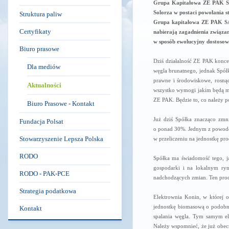
Grupa Kapitałowa ZE PAK SA 
Solorza w postaci powołania 
Struktura paliw
Grupa kapitałowa ZE PAK SA 
Certyfikaty
nabierają zagadnienia związa
w sposób ewolucyjny dostosowu
Biuro prasowe
Dziś działalność ZE PAK konce
Dla mediów
węgla brunatnego, jednak Spółk
prawne i środowiskowe, rosnąc
Aktualności
wszystko wymogi jakim będą mus
ZE PAK. Będzie to, co należy po
Biuro Prasowe - Kontakt
Już dziś Spółka znacząco zmn
Fundacja Polsat
o ponad 30%. Jednym z powodów
Stowarzyszenie Lepsza Polska
w przeliczeniu na jednostkę pr
RODO
Spółka ma świadomość tego, j
gospodarki i na lokalnym ryn
RODO - PAK-PCE
nadchodzących zmian. Ten proce
Strategia podatkowa
Elektrownia Konin, w której 
jednostkę biomasową o podobne
Kontakt
spalania węgla. Tym samym el
Należy wspomnieć, że już obec