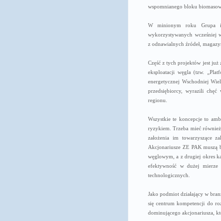
wspomnianego bloku biomaso
W minionym roku Grupa inf
wykorzystywanych wcześniej w
z odnawialnych źródeł, magazyn
Część z tych projektów jest ju
eksploatacji węgla (tzw. „Pla
energetycznej Wschodniej Wielk
przedsiębiorcy, wyrazili chę
regionu.
Wszystkie te koncepcje to amb
ryzykiem. Trzeba mieć również 
założenia im towarzyszące za
Akcjonariusze ZE PAK muszą b
węglowym, a z drugiej okres ka
efektywność w dużej mierze 
technologicznych.
Jako podmiot działający w bran
się centrum kompetencji do ro
dominującego akcjonariusza, któ