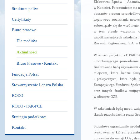
Elektrowni Pątnów – Adamów
w Koninie). Porozumienie ma n
Struktura paliw
obszarów procesu sprawiedliwe
Certyfikaty
węglowego pozyskania nowych 
zobowiązały się do wspólnego
Biuro prasowe
w tym przede wszystkim os
współfinansujących szkolenia
Dla mediów
Rozwoju Regionalnego S.A. w 
Aktualności
W ramach projektu, ZE PAK SA
umożliwiającego prowadzenie 
Biuro Prasowe - Kontakt
finalizowane będą uzyskaniem 
miejscem, które będzie służ
Fundacja Polsat
i praktycznych, które będą
Stowarzyszenie Lepsza Polska
Europejskiego Funduszu Społe
oraz innych środków unijnyc
RODO
w obszarze OZE.
RODO - PAK-PCE
W szkoleniach będą mogli wzią
skutek przechodzenia przez Gru
Strategia podatkowa
Stopniowe ograniczanie produ
Kontakt
rynkowym, w którym przyszło f
uprawnień do emisji CO
, dyn
2,