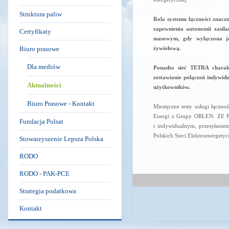
Struktura paliw
Rola systemu łączności znacz
zapewnienia autonomii zasil
Certyfikaty
masowym, gdy wyłączona jes
Biuro prasowe
żywiołową.
Dla mediów
Ponadto sieć TETRA charakt
zestawianie połączeń indywid
Aktualności
użytkowników.
Biuro Prasowe - Kontakt
Miesięczne testy usługi łączn
Energi z Grupy ORLEN. ZE PA
Fundacja Polsat
i indywidualnym, przesyłanie
Polskich Sieci Elektroenergety
Stowarzyszenie Lepsza Polska
RODO
RODO - PAK-PCE
Strategia podatkowa
Kontakt