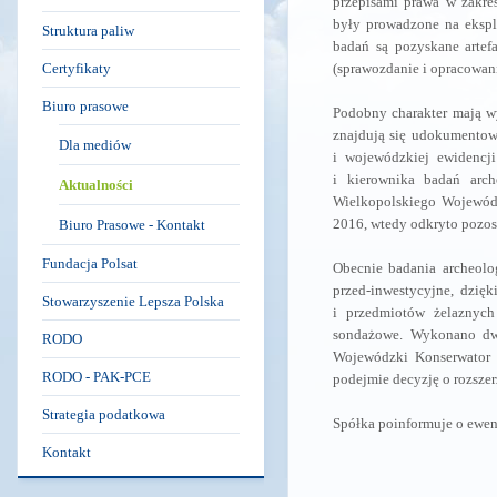
przepisami prawa w zakre
były prowadzone na ekspl
Struktura paliw
badań są pozyskane artef
Certyfikaty
(sprawozdanie i opracowani
Biuro prasowe
Podobny charakter mają w
znajdują się udokumentowa
Dla mediów
i wojewódzkiej ewidencj
i kierownika badań arc
Aktualności
Wielkopolskiego Wojewódz
2016, wtedy odkryto pozost
Biuro Prasowe - Kontakt
Fundacja Polsat
Obecnie badania archeol
przed-inwestycyjne, dzię
Stowarzyszenie Lepsza Polska
i przedmiotów żelaznych
sondażowe. Wykonano dwa
RODO
Wojewódzki Konserwator 
RODO - PAK-PCE
podejmie decyzję o rozszer
Strategia podatkowa
Spółka poinformuje o ewen
Kontakt