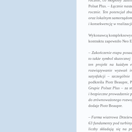
rocznie, co mogłoby zasil
Polsat Plus. –
Łącznie nasz
rocznie. Ten potencjał z
oraz lokalnym samorządom 
i konsekwencję w realizacji
Wykonawcą kompleksowych r
kontraktu zapewniło Neo E
–
Zakończenie etapu posad
to także symbol skuteczne
ten projekt na każdym e
rozwiązywanie wyzwań in
satysfakcji – szczególni
podkreśla Piotr Beaupre,
Grupie Polsat Plus – za 
i bezpieczne prowadzenie 
do zrównoważonego rozwoju
dodaje Piotr Beaupre.
–
Farma wiatrowa Drzeżewo
63 fundamenty pod turbiny, 
liczby składają się na 