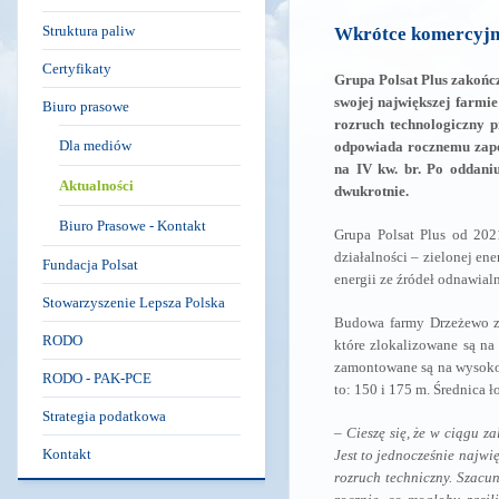
Struktura paliw
Wkrótce komercyjn
Certyfikaty
Grupa Polsat Plus zakończy
swojej największej farmi
Biuro prasowe
rozruch technologiczny 
Dla mediów
odpowiada rocznemu zapo
na IV kw. br. Po oddani
Aktualności
dwukrotnie.
Biuro Prasowe - Kontakt
Grupa Polsat Plus od 2021
działalności – zielonej e
Fundacja Polsat
energii ze źródeł odnawial
Stowarzyszenie Lepsza Polska
Budowa farmy Drzeżewo zos
RODO
które zlokalizowane są n
zamontowane są na wysokośc
RODO - PAK-PCE
to: 150 i 175 m. Średnica 
Strategia podatkowa
–
Cieszę się, że w ciągu z
Kontakt
Jest to jednocześnie najwi
rozruch techniczny. Szacu