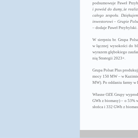
podsumowuje Paweł Przyb
i powód do dumy, że real
całego zespołu. Dziękuje
inwestorowi – Grupie Polsa
– dodaje Paweł Przybylski.
W sierpniu br. Grupa Pols
w łącznej wysokości do bl
wyrazem głębokiego zaufan
nią Strategii 2023+.
Grupa Polsat Plus produkuje
mocy 150 MW – w Kazimier
MW). Po oddaniu farmy w 
Własne OZE Grupy wyprodu
GWh z biomasy) – o 53% wi
słońca i 332 GWh z biomasy