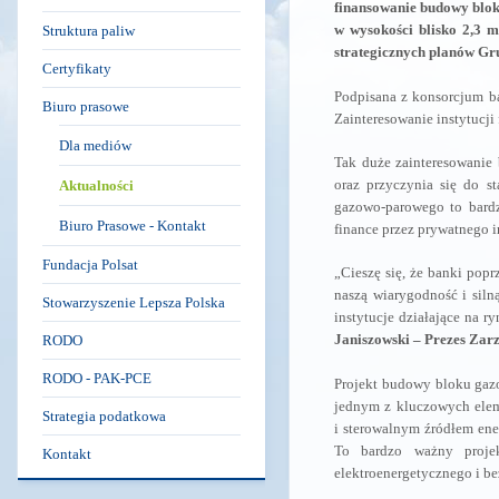
finansowanie budowy blo
w wysokości blisko 2,3 m
Struktura paliw
strategicznych planów G
Certyfikaty
Podpisana z konsorcjum b
Biuro prasowe
Zainteresowanie instytucji
Dla mediów
Tak duże zainteresowanie
oraz przyczynia się do st
Aktualności
gazowo-parowego to bardz
Biuro Prasowe - Kontakt
finance przez prywatnego 
Fundacja Polsat
„Cieszę się, że banki pop
naszą wiarygodność i siln
Stowarzyszenie Lepsza Polska
instytucje działające na r
Janiszowski – Prezes Za
RODO
RODO - PAK-PCE
Projekt budowy bloku gazo
jednym z kluczowych ele
Strategia podatkowa
i sterowalnym źródłem ene
To bardzo ważny proje
Kontakt
elektroenergetycznego i b