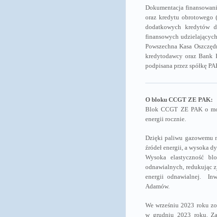
Dokumentacja finansowani
oraz kredytu obrotowego 
dodatkowych kredytów do
finansowych udzielających
Powszechna Kasa Oszczędn
kredytodawcy oraz Bank P
podpisana przez spółkę PA
O bloku CCGT ZE PAK:
Blok CCGT ZE PAK o moc
energii rocznie.
Dzięki paliwu gazowemu n
źródeł energii, a wysoka d
Wysoka elastyczność blo
odnawialnych, redukując z
energii odnawialnej. Inw
Adamów.
We wrześniu 2023 roku zo
w grudniu 2023 roku. Za