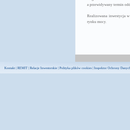
a przewidywany termin odda
Realizowana inwestycja w
rynku mocy.
Kontakt
|
REMIT
|
Relacje Inwestorskie
|
Polityka plików cookies
|
Inspektor Ochrony Danyc