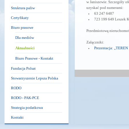
w Janiszewie. Szczegóły of
uzyskać pod numerami:
Struktura paliw
63 247 6487
Certyfikaty
723 199 649 Leszek 
Biuro prasowe
Przedmiotową nieruchomoś
Dla mediów
Załączniki:
Aktualności
Prezentacja: „TER
Biuro Prasowe - Kontakt
Fundacja Polsat
Stowarzyszenie Lepsza Polska
RODO
RODO - PAK-PCE
Strategia podatkowa
Kontakt