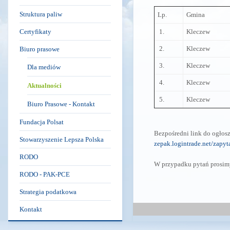
Struktura paliw
Lp.
Gmina
Certyfikaty
1.
Kleczew
2.
Kleczew
Biuro prasowe
3.
Kleczew
Dla mediów
4.
Kleczew
Aktualności
5.
Kleczew
Biuro Prasowe - Kontakt
Fundacja Polsat
Bezpośredni link do ogłosz
Stowarzyszenie Lepsza Polska
zepak.logintrade.net/za
RODO
W przypadku pytań prosimy
RODO - PAK-PCE
Strategia podatkowa
Kontakt