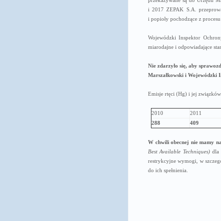
przekazywane są do Urzędu M
i 2017 ZEPAK S.A. przeprowad
i popioły pochodzące z proces
Wojewódzki Inspektor Ochrony
miarodajne i odpowiadające st
Nie zdarzyło się, aby sprawo
Marszałkowski i Wojewódzki 
Emisje rtęci (Hg) i jej związkó
2010
2011
288
409
W chwili obecnej nie mamy na
Best Available Techniques)
dla 
restrykcyjne wymogi, w szczeg
do ich spełnienia.