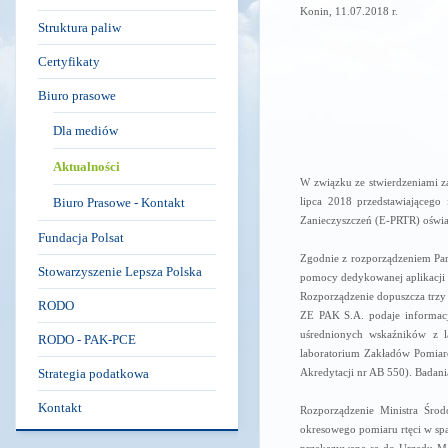
Konin, 11.07.2018 r.
Struktura paliw
Certyfikaty
Biuro prasowe
Dla mediów
Aktualności
W związku ze stwierdzeniami z
Biuro Prasowe - Kontakt
lipca 2018 przedstawiającego 
Zanieczyszczeń (E-PRTR) oświ
Fundacja Polsat
Zgodnie z rozporządzeniem Par
Stowarzyszenie Lepsza Polska
pomocy dedykowanej aplikacji i
Rozporządzenie dopuszcza trzy
RODO
ZE PAK S.A. podaje informac
uśrednionych wskaźników z 
RODO - PAK-PCE
laboratorium Zakładów Pomiar
Strategia podatkowa
Akredytacji nr AB 550). Badan
Kontakt
Rozporządzenie Ministra Śro
okresowego pomiaru rtęci w sp