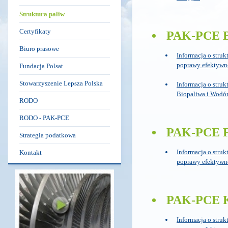
Struktura paliw
Certyfikaty
PAK-PCE B
Biuro prasowe
Informacja o struk
poprawy efektywno
Fundacja Polsat
Stowarzyszenie Lepsza Polska
Informacja o stru
Biopaliwa i Wodór 
RODO
RODO - PAK-PCE
PAK-PCE F
Strategia podatkowa
Informacja o struk
Kontakt
poprawy efektywno
PAK-PCE K
Informacja o struk