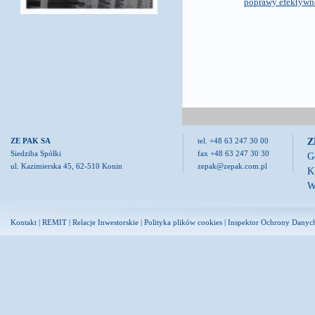
poprawy efektywno
Z
ZE PAK SA
tel. +48 63 247 30 00
Siedziba Spółki
fax +48 63 247 30 30
G
ul. Kazimierska 45, 62-510 Konin
zepak@zepak.com.pl
K
W
Kontakt
|
REMIT
|
Relacje Inwestorskie
|
Polityka plików cookies
|
Inspektor Ochrony Danyc