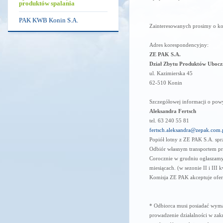
produktów spalania
PAK KWB Konin S.A.
Zainteresowanych prosimy o k
Adres korespondencyjny:
ZE PAK S.A.
Dział Zbytu Produktów Uboc
ul. Kazimierska 45
62-510 Konin
Szczegółowej informacji o powyż
Aleksandra Fertsch
tel. 63 240 55 81
fertsch.aleksandra@zepak.com.
Popiół lotny z ZE PAK S.A. sp
Odbiór własnym transportem pr
Corocznie w grudniu ogłaszamy
miesiącach. (w sezonie II i III 
Komisja ZE PAK akceptuje ofer
* Odbiorca musi posiadać wyma
prowadzenie działalności w za