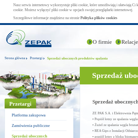
Nasz serwis internetowy wykorzystuje pliki cookie, które umożliwiają i ułatwiają Ci
cookie. Możesz wyłączyć pliki cookie w opcjach swojej przeglądarki internetowej.
Szczegółowe informacje znajdziesz na stronie
Polityka plików cookies
O firmie
Relacje
Strona główna
Przetargi
Sprzedaż ubocznych produktów spalania
Sprzedaż ubo
Sprzedaż ubocznych
Przetargi
ZE PAK S.A. i Elektrownia Pątn
Platforma zakupowa
• Popiół lotny ze spalania węgl
• Żużel ze spalania węgla brun
Zamówienia publiczne
• REA Gips z Instalacji Odsiarc
Sprzedaż ubocznych
• popiół lotny z bloku biomaso