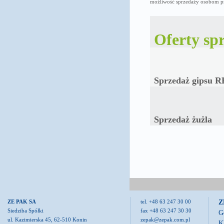
możliwość sprzedaży osobom 
Oferty sp
Sprzedaż gipsu R
Sprzedaż żużla
Z
ZE PAK SA
tel. +48 63 247 30 00
Siedziba Spółki
fax +48 63 247 30 30
G
ul. Kazimierska 45, 62-510 Konin
zepak@zepak.com.pl
K