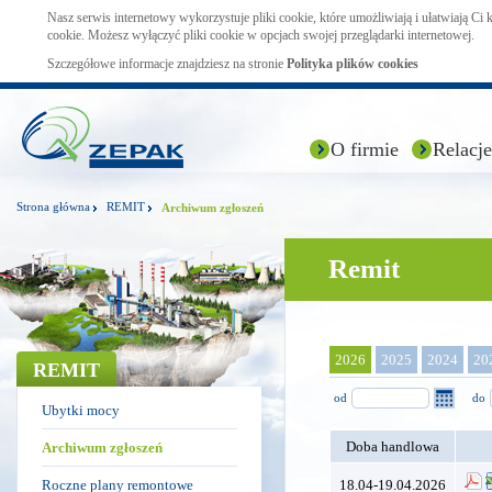
Nasz serwis internetowy wykorzystuje pliki cookie, które umożliwiają i ułatwiają Ci
cookie. Możesz wyłączyć pliki cookie w opcjach swojej przeglądarki internetowej.
Szczegółowe informacje znajdziesz na stronie
Polityka plików cookies
O firmie
Relacje
Strona główna
REMIT
Archiwum zgłoszeń
Remit
2026
2025
2024
20
REMIT
od
do
Ubytki mocy
Doba handlowa
Archiwum zgłoszeń
Roczne plany remontowe
18.04-19.04.2026