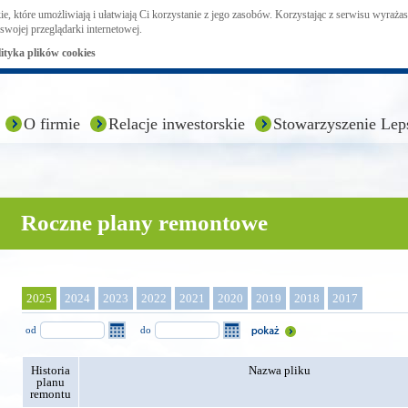
ie, które umożliwiają i ułatwiają Ci korzystanie z jego zasobów. Korzystając z serwisu wyraż
swojej przeglądarki internetowej.
lityka plików cookies
O firmie
Relacje inwestorskie
Stowarzyszenie Lep
Roczne plany remontowe
2025
2024
2023
2022
2021
2020
2019
2018
2017
od
do
Historia
Nazwa pliku
planu
remontu