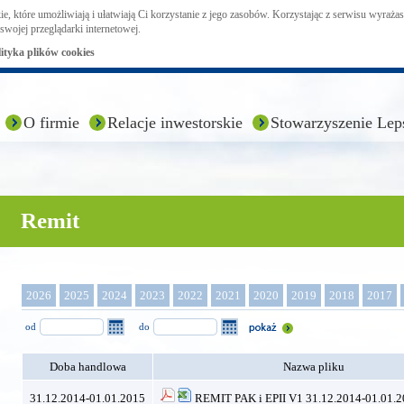
ie, które umożliwiają i ułatwiają Ci korzystanie z jego zasobów. Korzystając z serwisu wyraż
swojej przeglądarki internetowej.
lityka plików cookies
O firmie
Relacje inwestorskie
Stowarzyszenie Lep
Remit
2026
2025
2024
2023
2022
2021
2020
2019
2018
2017
od
do
Doba handlowa
Nazwa pliku
31.12.2014-01.01.2015
REMIT PAK i EPII V1 31.12.2014-01.01.