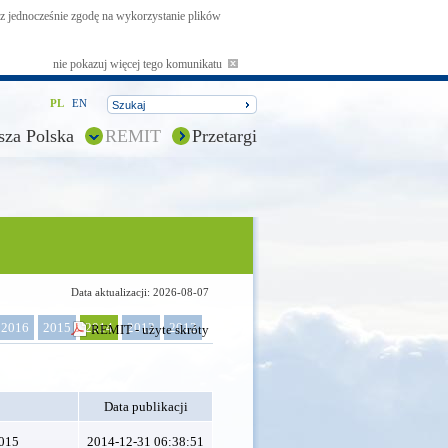
asz jednocześnie zgodę na wykorzystanie plików
nie pokazuj więcej tego komunikatu
PL
EN
sza Polska
REMIT
Przetargi
Data aktualizacji: 2026-08-07
2016
2015
2014
2013
2012
REMIT - użyte skróty
Data publikacji
2015
2014-12-31 06:38:51