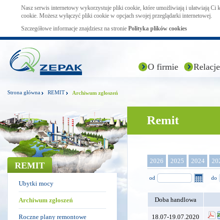
Nasz serwis internetowy wykorzystuje pliki cookie, które umożliwiają i ułatwiają Ci
cookie. Możesz wyłączyć pliki cookie w opcjach swojej przeglądarki internetowej.
Szczegółowe informacje znajdziesz na stronie
Polityka plików cookies
O firmie
Relacje
Strona główna
REMIT
Archiwum zgłoszeń
Remit
2026
2025
2024
20
REMIT
od
do
Ubytki mocy
Doba handlowa
Archiwum zgłoszeń
Roczne plany remontowe
18.07-19.07.2020