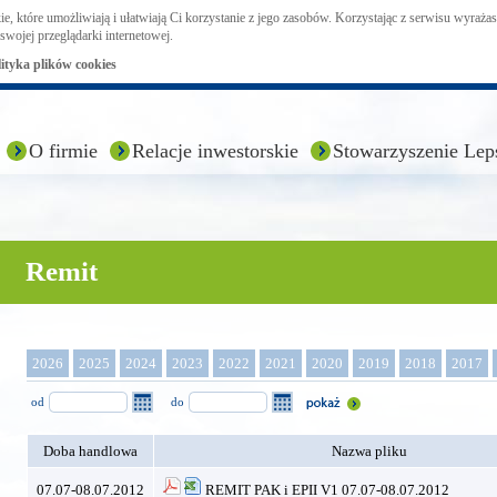
ie, które umożliwiają i ułatwiają Ci korzystanie z jego zasobów. Korzystając z serwisu wyraż
swojej przeglądarki internetowej.
lityka plików cookies
O firmie
Relacje inwestorskie
Stowarzyszenie Lep
Remit
2026
2025
2024
2023
2022
2021
2020
2019
2018
2017
od
do
Doba handlowa
Nazwa pliku
07.07-08.07.2012
REMIT PAK i EPII V1 07.07-08.07.2012