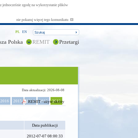
asz jednocześnie zgodę na wykorzystanie plików
nie pokazuj więcej tego komunikatu
PL
EN
sza Polska
REMIT
Przetargi
Data aktualizacji: 2026-08-08
2016
2015
2014
2013
2012
REMIT - użyte skróty
Data publikacji
2012-07-07 08:00:33