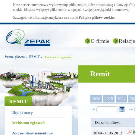
Nasz serwis internetowy wykorzystuje pliki cookie, które umożliwiają i ułatwiają Ci
cookie. Możesz wyłączyć pliki cookie w opcjach swojej przeglądarki internetowej.
Szczegółowe informacje znajdziesz na stronie
Polityka plików cookies
O firmie
Relacje
Strona główna
REMIT
Archiwum zgłoszeń
Remit
2026
2025
2024
20
REMIT
od
do
Ubytki mocy
Doba handlowa
Archiwum zgłoszeń
Roczne plany remontowe
30.04-01.05.2012