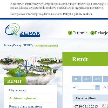
Nasz serwis internetowy wykorzystuje pliki cookie, które umożliwiają i ułatwiają Ci
cookie. Możesz wyłączyć pliki cookie w opcjach swojej przeglądarki internetowej.
Szczegółowe informacje znajdziesz na stronie
Polityka plików cookies
O firmie
Relacje
Strona główna
REMIT
Archiwum zgłoszeń
Remit
2026
2025
2024
20
REMIT
od
do
Ubytki mocy
Doba handlowa
Archiwum zgłoszeń
Roczne plany remontowe
07.10-08.10.2013