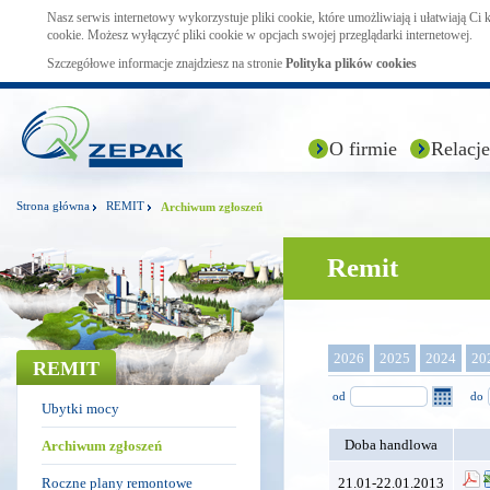
Nasz serwis internetowy wykorzystuje pliki cookie, które umożliwiają i ułatwiają Ci
cookie. Możesz wyłączyć pliki cookie w opcjach swojej przeglądarki internetowej.
Szczegółowe informacje znajdziesz na stronie
Polityka plików cookies
O firmie
Relacje
Strona główna
REMIT
Archiwum zgłoszeń
Remit
2026
2025
2024
20
REMIT
od
do
Ubytki mocy
Doba handlowa
Archiwum zgłoszeń
Roczne plany remontowe
21.01-22.01.2013