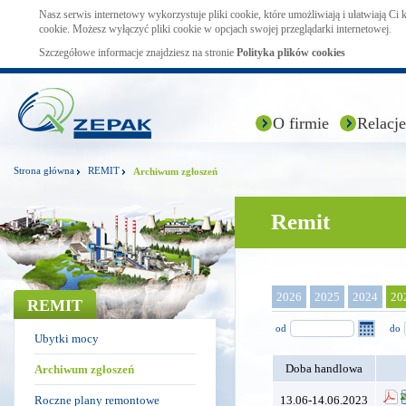
Nasz serwis internetowy wykorzystuje pliki cookie, które umożliwiają i ułatwiają Ci
cookie. Możesz wyłączyć pliki cookie w opcjach swojej przeglądarki internetowej.
Szczegółowe informacje znajdziesz na stronie
Polityka plików cookies
O firmie
Relacje
Strona główna
REMIT
Archiwum zgłoszeń
Remit
2026
2025
2024
20
REMIT
od
do
Ubytki mocy
Doba handlowa
Archiwum zgłoszeń
Roczne plany remontowe
13.06-14.06.2023