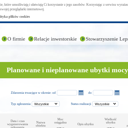
ie, które umożliwiają i ułatwiają Ci korzystanie z jego zasobów. Korzystając z serwisu wyraż
swojej przeglądarki internetowej.
lityka plików cookies
O firmie
Relacje inwestorskie
Stowarzyszenie Lep
Planowane i nieplanowane ubytki moc
Zdarzenia trwacjące w okresie: od
do
Typ zgłoszenia
Status realizacji
Moc
Wielkość
Data i czas
Nazwa
osiągalna
ubytku
wygenerowania
Opis ubytku
obiektu
z
zgłoszenia