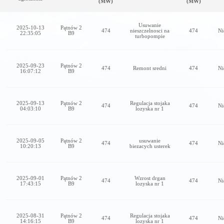
(MW)
(MW)
Usuwanie
2025-10-13
Pątnów 2
474
nieszczelnosci na
474
Ni
22:35:05
B9
turbopompie
2025-09-23
Pątnów 2
474
Remont sredni
474
Ni
16:07:12
B9
2025-09-13
Pątnów 2
Regulacja stojaka
474
474
Ni
04:03:10
B9
lozyska nr 1
2025-09-05
Pątnów 2
usuwanie
474
474
Ni
10:20:13
B9
biezacych usterek
2025-09-01
Pątnów 2
Wzrost drgan
474
474
Ni
17:43:15
B9
lozyska nr 1
2025-08-31
Pątnów 2
Regulacja stojaka
474
474
Ni
14:16:15
B9
lozyska nr 1