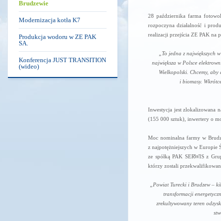
Brudzewie
28 października farma fotowol
Modernizacja kotła K7
rozpoczyna działalność i produ
realizacji przejścia ZE PAK na 
Produkcja wodoru w ZE PAK
SA.
„To jedna z największych w 
Konferencja JUST TRANSITION
największa w Polsce elektrown
(wideo)
Wielkopolski. Chcemy, aby 
i biomasy. Wkrótc
Inwestycja jest zlokalizowana
(155 000 sztuk), inwertery o 
Moc nominalna farmy w Brudzew
z najpotężniejszych w Europie
ze spółką PAK SERWIS z Grup
którzy zostali przekwalifikowan
„Powiat Turecki i Brudzew – kil
transformacji energetyczn
zrekultywowany teren odzyska
stw