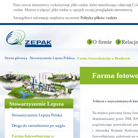
Nasz serwis internetowy wykorzystuje pliki cookie, które umożliwiają i ułatwiają Ci
cookie. Możesz wyłączyć pliki cookie w opcjach swojej przeglądarki internetowej.
Szczegółowe informacje znajdziesz na stronie
Polityka plików cookies
O firmie
Relacje
Strona główna
Stowarzyszenie Lepsza Polska
Farma fotowoltaiczna w Brudzewie
Farma fotowo
Jednym z najważniejszych kier
Stowarzyszenie Lepsza
Polska
Na miejsce pierwszej farmy fot
Stowarzyszenie Lepsza Polska
eksploatowanej przez PAK K
pogórniczego przewidywał pie
Droga do zatrudnienia po węglu
i zbiornika Koźmin Końcowy
Farma fotowoltaiczna w
fotowoltaicznej, położonej we 