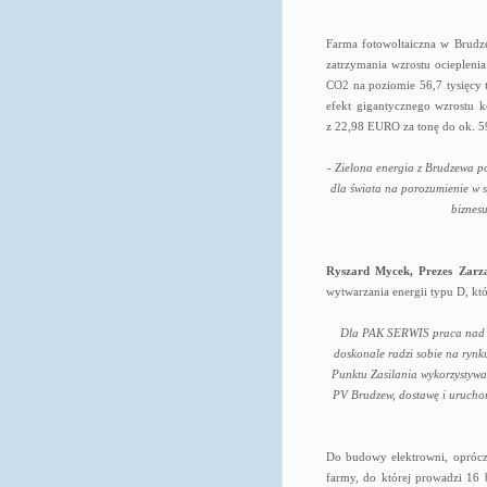
Farma fotowoltaiczna w Brudze
zatrzymania wzrostu ociepleni
CO2 na poziomie 56,7 tysięcy 
efekt gigantycznego wzrostu 
z 22,98 EURO za tonę do ok. 
- Zielona energia z Brudzewa p
dla świata na porozumienie w s
biznes
Ryszard Mycek, Prezes Zar
wytwarzania energii typu D, k
Dla PAK SERWIS praca nad ty
doskonale radzi sobie na ryn
Punktu Zasilania wykorzystyw
PV Brudzew, dostawę i uruchom
Do budowy elektrowni, opróc
farmy, do której prowadzi 16 