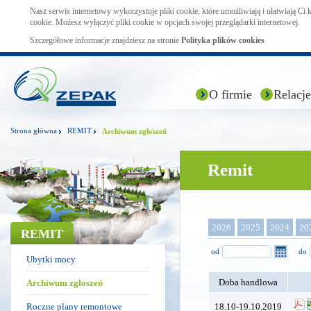
Nasz serwis internetowy wykorzystuje pliki cookie, które umożliwiają i ułatwiają Ci
cookie. Możesz wyłączyć pliki cookie w opcjach swojej przeglądarki internetowej.
Szczegółowe informacje znajdziesz na stronie
Polityka plików cookies
O firmie
Relacje
Strona główna
REMIT
Archiwum zgłoszeń
Remit
2026
2025
2024
20
REMIT
od
do
Ubytki mocy
Doba handlowa
Archiwum zgłoszeń
Roczne plany remontowe
18.10-19.10.2019