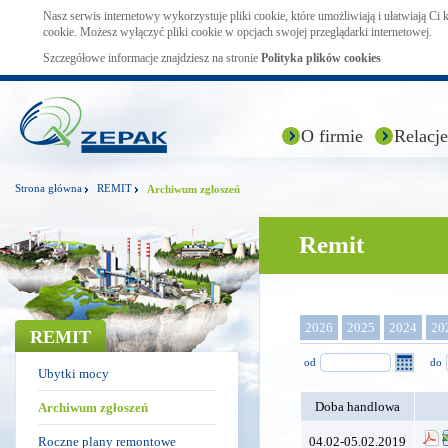
Nasz serwis internetowy wykorzystuje pliki cookie, które umożliwiają i ułatwiają Ci
cookie. Możesz wyłączyć pliki cookie w opcjach swojej przeglądarki internetowej.
Szczegółowe informacje znajdziesz na stronie
Polityka plików cookies
O firmie
Relacje
Strona główna
REMIT
Archiwum zgłoszeń
Remit
2026
2025
2024
20
REMIT
od
do
Ubytki mocy
Doba handlowa
Archiwum zgłoszeń
Roczne plany remontowe
04.02-05.02.2019