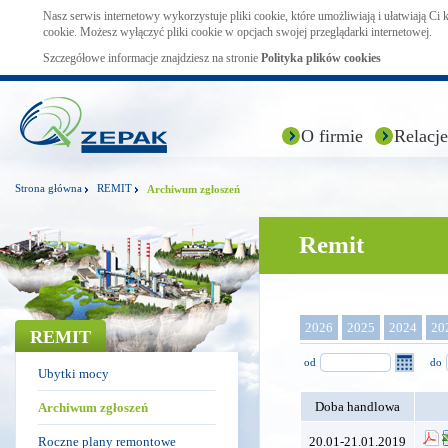
Nasz serwis internetowy wykorzystuje pliki cookie, które umożliwiają i ułatwiają Ci
cookie. Możesz wyłączyć pliki cookie w opcjach swojej przeglądarki internetowej.
Szczegółowe informacje znajdziesz na stronie
Polityka plików cookies
O firmie
Relacje
Strona główna
REMIT
Archiwum zgłoszeń
Remit
2026
2025
2024
20
REMIT
od
do
Ubytki mocy
Doba handlowa
Archiwum zgłoszeń
Roczne plany remontowe
20.01-21.01.2019