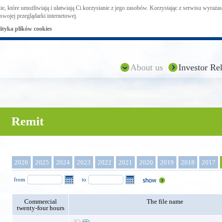
ie, które umożliwiają i ułatwiają Ci korzystanie z jego zasobów. Korzystając z serwisu wyraż
swojej przeglądarki internetowej.
lityka plików cookies
About us
Investor Rel
Remit
2026
2025
2024
2023
2022
2021
2020
2019
2018
2017
from
to
Commercial
The file name
twenty-four hours