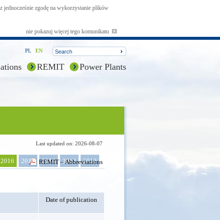
asz jednocześnie zgodę na wykorzystanie plików
nie pokazuj więcej tego komunikatu
PL
EN
ations
REMIT
Power Plants
Last updated on: 2026-08-07
2016
2015
2014
2013
2012
REMIT – Abbreviations
Date of publication