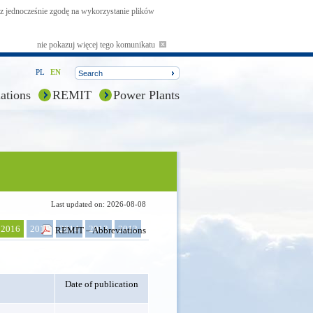
asz jednocześnie zgodę na wykorzystanie plików
nie pokazuj więcej tego komunikatu
PL
EN
ations
REMIT
Power Plants
Last updated on: 2026-08-08
2016
2015
2014
2013
2012
REMIT – Abbreviations
Date of publication