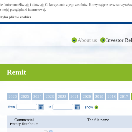
ie, które umożliwiają i ułatwiają Ci korzystanie z jego zasobów. Korzystając z serwisu wyraż
swojej przeglądarki internetowej.
lityka plików cookies
About us
Investor Rel
Remit
2026
2025
2024
2023
2022
2021
2020
2019
2018
2017
from
to
Commercial
The file name
twenty-four hours