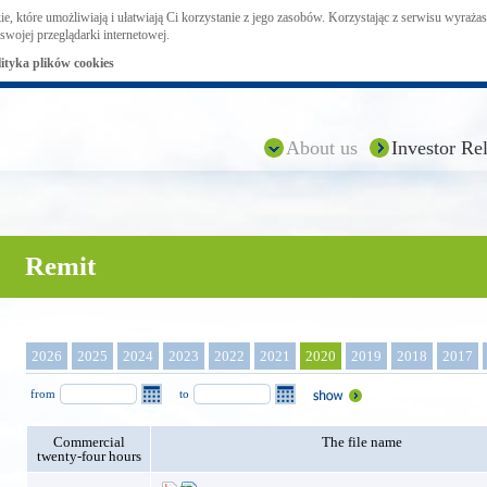
ie, które umożliwiają i ułatwiają Ci korzystanie z jego zasobów. Korzystając z serwisu wyraż
swojej przeglądarki internetowej.
lityka plików cookies
About us
Investor Rel
Remit
2026
2025
2024
2023
2022
2021
2020
2019
2018
2017
from
to
Commercial
The file name
twenty-four hours