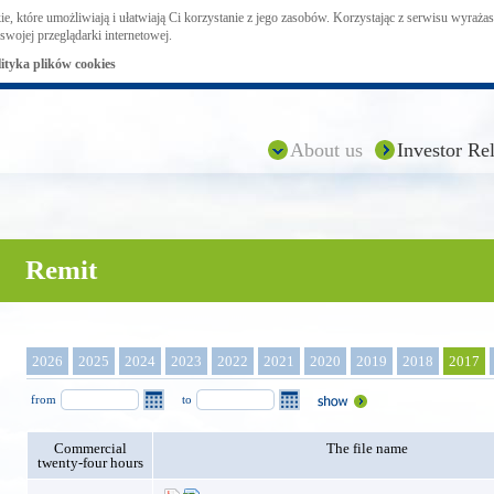
ie, które umożliwiają i ułatwiają Ci korzystanie z jego zasobów. Korzystając z serwisu wyraż
swojej przeglądarki internetowej.
lityka plików cookies
About us
Investor Rel
Remit
2026
2025
2024
2023
2022
2021
2020
2019
2018
2017
from
to
Commercial
The file name
twenty-four hours