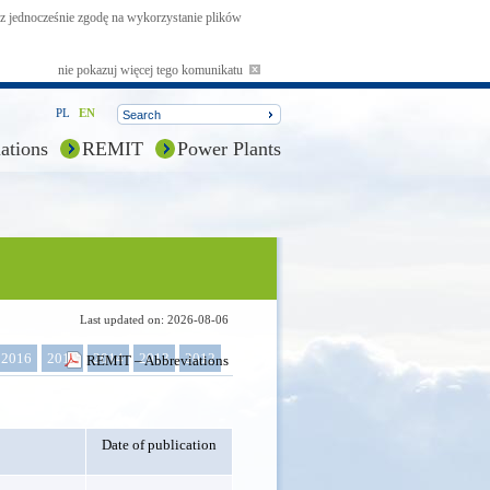
asz jednocześnie zgodę na wykorzystanie plików
nie pokazuj więcej tego komunikatu
PL
EN
ations
REMIT
Power Plants
Last updated on: 2026-08-06
2016
2015
2014
2013
2012
REMIT – Abbreviations
Date of publication