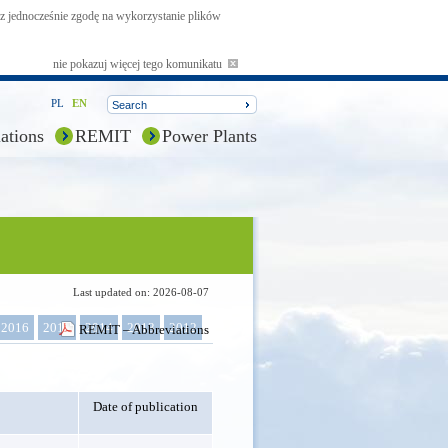
asz jednocześnie zgodę na wykorzystanie plików
nie pokazuj więcej tego komunikatu
PL
EN
ations
REMIT
Power Plants
Last updated on: 2026-08-07
2016
2015
2014
2013
2012
REMIT – Abbreviations
Date of publication