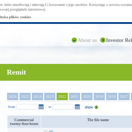
ie, które umożliwiają i ułatwiają Ci korzystanie z jego zasobów. Korzystając z serwisu wyraż
swojej przeglądarki internetowej.
lityka plików cookies
About us
Investor Rel
Remit
2026
2025
2024
2023
2022
2021
2020
2019
2018
2017
from
to
Commercial
The file name
twenty-four hours