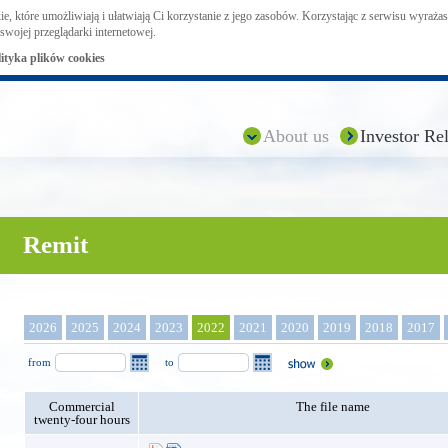
ie, które umożliwiają i ułatwiają Ci korzystanie z jego zasobów. Korzystając z serwisu wyraż
swojej przeglądarki internetowej.
lityka plików cookies
About us
Investor Rel
Remit
2026
2025
2024
2023
2022
2021
2020
2019
2018
2017
from
to
Commercial
The file name
twenty-four hours