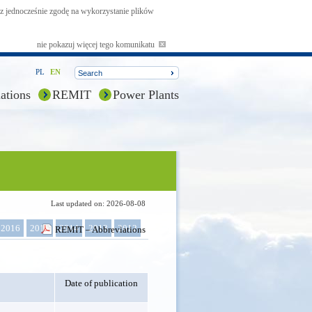
asz jednocześnie zgodę na wykorzystanie plików
nie pokazuj więcej tego komunikatu
PL
EN
ations
REMIT
Power Plants
Last updated on: 2026-08-08
2016
2015
2014
2013
2012
REMIT – Abbreviations
Date of publication