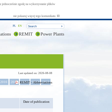
asz jednocześnie zgodę na wykorzystanie plików
nie pokazuj więcej tego komunikatu
PL
EN
ations
REMIT
Power Plants
Last updated on: 2026-08-08
2016
2015
2014
2013
2012
REMIT – Abbreviations
Date of publication