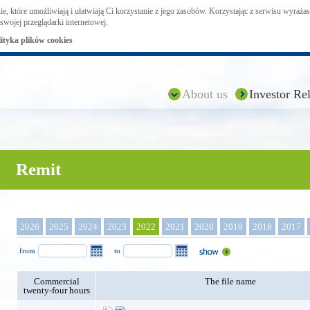
ie, które umożliwiają i ułatwiają Ci korzystanie z jego zasobów. Korzystając z serwisu wyraż
swojej przeglądarki internetowej.
lityka plików cookies
About us
Investor Rel
Remit
2026
2025
2024
2023
2022
2021
2020
2019
2018
2017
from
to
Commercial
The file name
twenty-four hours