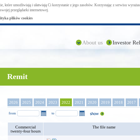
ie, które umożliwiają i ułatwiają Ci korzystanie z jego zasobów. Korzystając z serwisu wyraż
swojej przeglądarki internetowej.
lityka plików cookies
About us
Investor Rel
Remit
2026
2025
2024
2023
2022
2021
2020
2019
2018
2017
from
to
Commercial
The file name
twenty-four hours