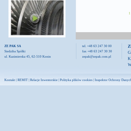
1
Z
ZE PAK SA
tel. +48 63 247 30 00
Siedziba Spółki
fax +48 63 247 30 30
G
ul. Kazimierska 45, 62-510 Konin
zepak@zepak.com.pl
K
W
Kontakt
|
REMIT
|
Relacje Inwestorskie
|
Polityka plików cookies
|
Inspektor Ochrony Danyc