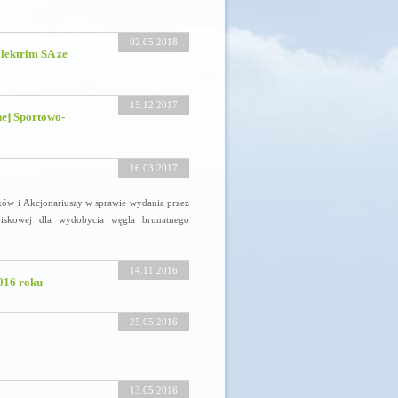
02.05.2018
lektrim SA ze
15.12.2017
ej Sportowo-
16.03.2017
w i Akcjonariuszy w sprawie wydania przez
iskowej dla wydobycia węgla brunatnego
14.11.2016
2016 roku
25.05.2016
13.05.2016