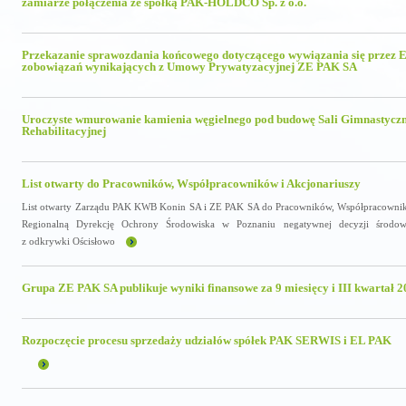
zamiarze połączenia ze spółką PAK-HOLDCO Sp. z o.o.
Przekazanie sprawozdania końcowego dotyczącego wywiązania się przez E
zobowiązań wynikających z Umowy Prywatyzacyjnej ZE PAK SA
Uroczyste wmurowanie kamienia węgielnego pod budowę Sali Gimnastyczn
Rehabilitacyjnej
List otwarty do Pracowników, Współpracowników i Akcjonariuszy
List otwarty Zarządu PAK KWB Konin SA i ZE PAK SA do Pracowników, Współpracownikó
Regionalną Dyrekcję Ochrony Środowiska w Poznaniu negatywnej decyzji środow
z odkrywki Ościsłowo
Grupa ZE PAK SA publikuje wyniki finansowe za 9 miesięcy i III kwartał 
Rozpoczęcie procesu sprzedaży udziałów spółek PAK SERWIS i EL PAK