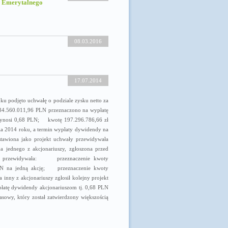
 Emerytalnego
08.03.2016
17.07.2014
u podjęto uchwałę o podziale zysku netto za
4.560.011,96 PLN przeznaczono na wypłatę
i wynosi 0,68 PLN; kwotę 197.296.786,66 zł
ia 2014 roku, a termin wypłaty dywidendy na
tawiona jako projekt uchwały przewidywała
a jednego z akcjonariuszy, zgłoszona przed
014 przewidywała: przeznaczenie kwoty
PLN na jedną akcję; przeznaczenie kwoty
ny z akcjonariuszy zgłosił kolejny projekt
atę dywidendy akcjonariuszom tj. 0,68 PLN
owy, który został zatwierdzony większością