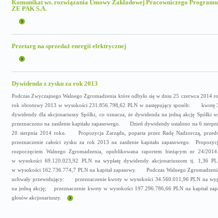
Komunikat ws. rozwiązania Umowy Zakładowej Pracowniczego Programu
ZE PAK S.A.
Przetarg na sprzedaż energii elektrycznej
Dywidenda z zysku za rok 2013
Podczas Zwyczajnego Walnego Zgromadzenia które odbyło się w dniu 25 czerwca 2014 rok
rok obrotowy 2013 w wysokości 231.856.798,62 PLN w następujący sposób: kwotę 3
dywidendy dla akcjonariuszy Spółki, co oznacza, że dywidenda na jedną akcję Spółk
przeznaczono na zasilenie kapitału zapasowego. Dzień dywidendy ustalono na 6 sierpn
20 sierpnia 2014 roku. Propozycja Zarządu, poparta przez Radę Nadzorczą, przeds
przeznaczenie całości zysku za rok 2013 na zasilenie kapitału zapasowego. Propozycj
rozpoczęciem Walnego Zgromadzenia, opublikowana raportem bieżącym nr 24/2
w wysokości 69.120.023,92 PLN na wypłatę dywidendy akcjonariuszom tj. 1,36 
w wysokości 162.736.774,7 PLN na kapitał zapasowy. Podczas Walnego Zgromadzenia in
uchwały przewidujący: przeznaczenie kwoty w wysokości 34.560.011,96 PLN na wypł
na jedną akcję; przeznaczenie kwoty w wysokości 197.296.786,66 PLN na kapitał zapas
głosów akcjonariuszy.