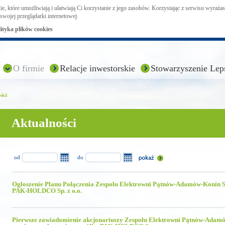
ie, które umożliwiają i ułatwiają Ci korzystanie z jego zasobów. Korzystając z serwisu wyraż
swojej przeglądarki internetowej.
lityka plików cookies
O firmie
Relacje inwestorskie
Stowarzyszenie Lep
ści
Aktualności
od
do
Ogłoszenie Planu Połączenia Zespołu Elektrowni Pątnów-Adamów-Konin S
PAK-HOLDCO Sp. z o.o.
Pierwsze zawiadomienie akcjonariuszy Zespołu Elektrowni Pątnów-Adam